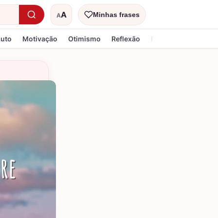
A
Minhas frases
A
Tamanho do texto
Luto
Motivação
Otimismo
Reflexão
Religiosa