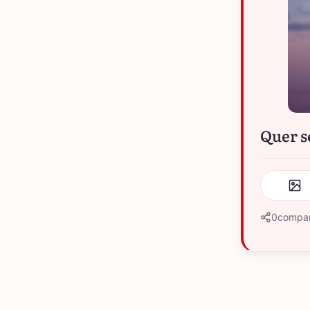
Quer s
0
compar