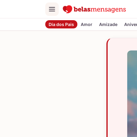
Menu
Dia dos Pais
Amor
Amizade
Anive