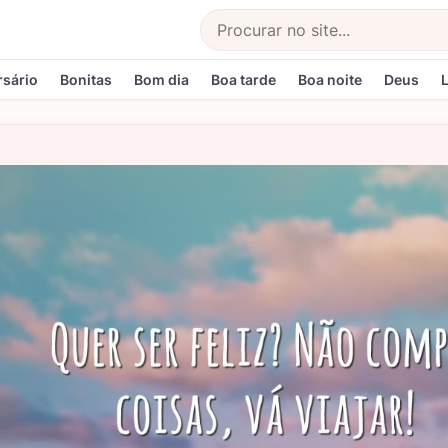
Buscar
rsário
Bonitas
Bom dia
Boa tarde
Boa noite
Deus