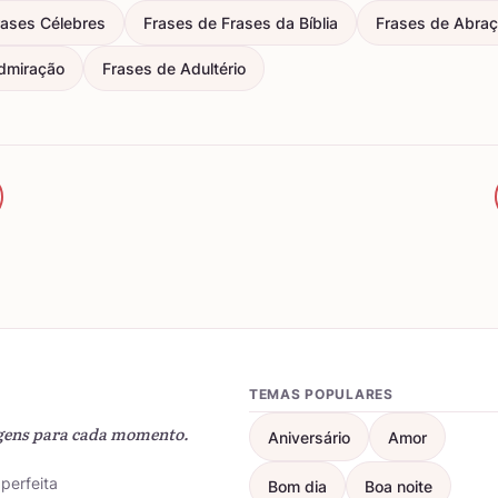
rases Célebres
Frases de Frases da Bíblia
Frases de Abra
dmiração
Frases de Adultério
TEMAS POPULARES
gens para cada momento.
Aniversário
Amor
perfeita
Bom dia
Boa noite