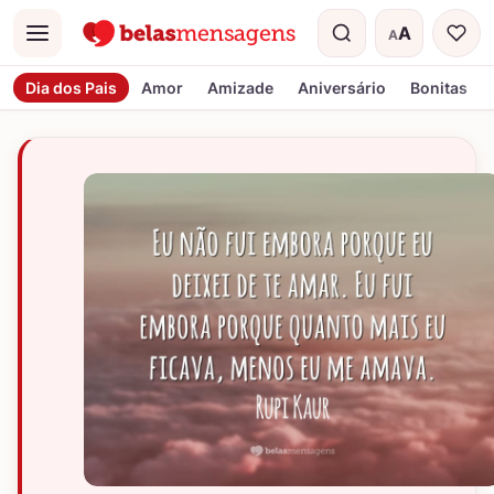
A
A
Menu
Tamanho do t
Dia dos Pais
Amor
Amizade
Aniversário
Bonitas