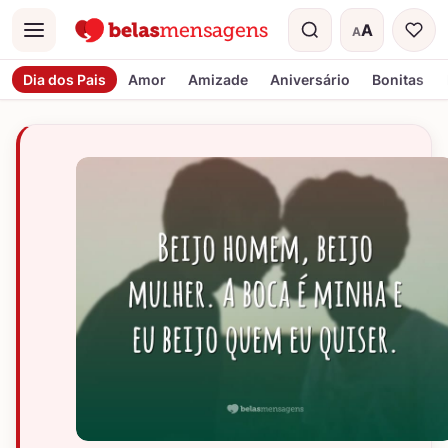
A
A
Menu
Tamanho do t
Dia dos Pais
Amor
Amizade
Aniversário
Bonitas