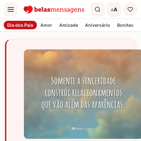
A
A
Menu
Tamanho do t
Dia dos Pais
Amor
Amizade
Aniversário
Bonitas