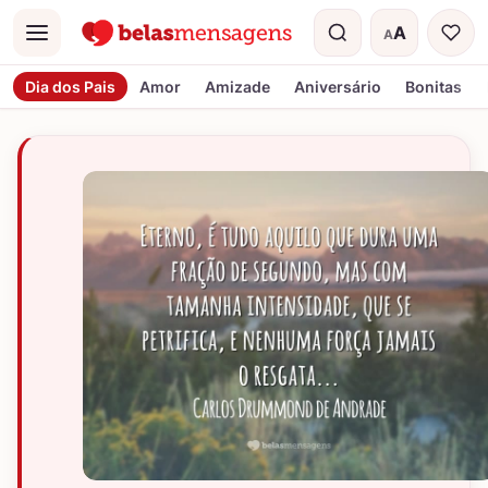
A
A
Menu
Tamanho do t
Dia dos Pais
Amor
Amizade
Aniversário
Bonitas