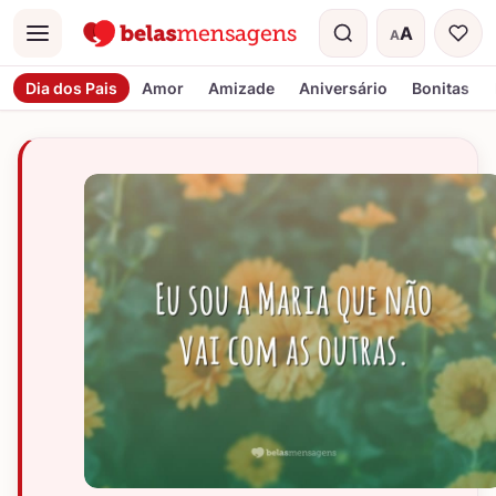
A
A
Menu
Tamanho do t
Dia dos Pais
Amor
Amizade
Aniversário
Bonitas