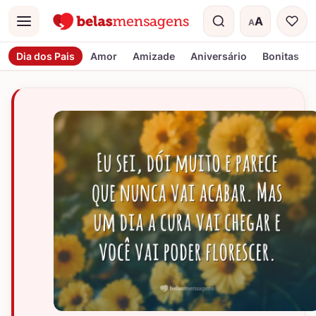
A
A
Menu
Tamanho do t
Dia dos Pais
Amor
Amizade
Aniversário
Bonitas