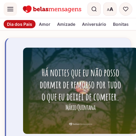
A
A
Menu
Tamanho do t
Dia dos Pais
Amor
Amizade
Aniversário
Bonitas