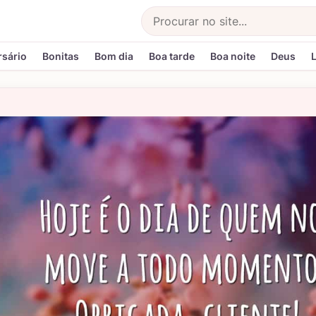
Buscar
rsário
Bonitas
Bom dia
Boa tarde
Boa noite
Deus