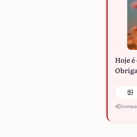
Hoje é
Obriga
0
compar