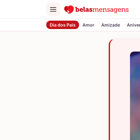
Menu
Dia dos Pais
Amor
Amizade
Anive