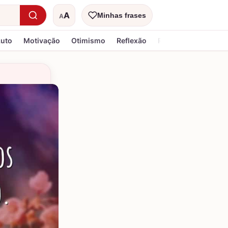
A
Minhas frases
A
Tamanho do texto
Luto
Motivação
Otimismo
Reflexão
Religiosa