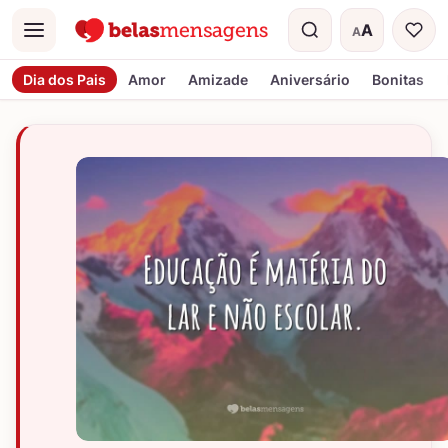
A
A
Menu
Tamanho do t
Dia dos Pais
Amor
Amizade
Aniversário
Bonitas