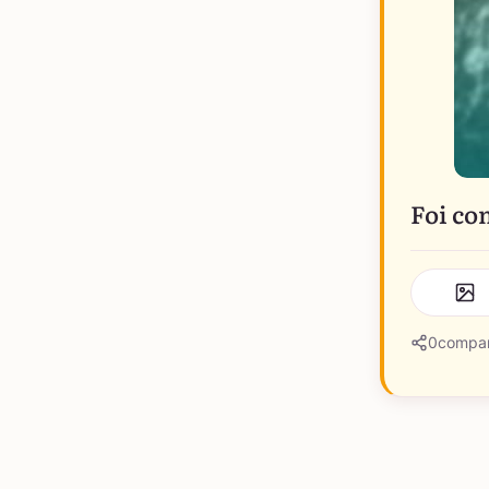
Foi co
0
compar