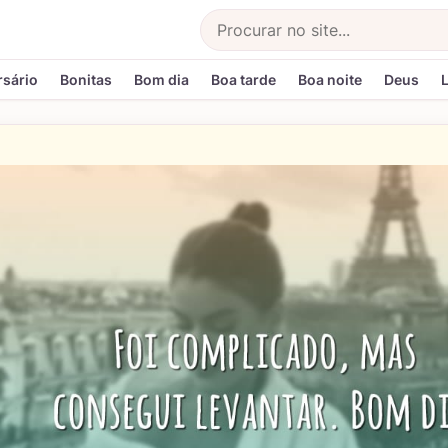
Buscar
rsário
Bonitas
Bom dia
Boa tarde
Boa noite
Deus