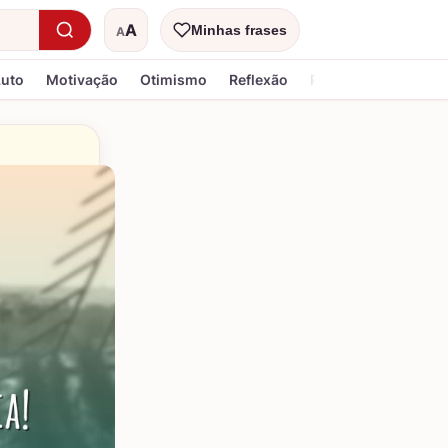
A
Minhas frases
A
Tamanho do texto
Luto
Motivação
Otimismo
Reflexão
Religiosa