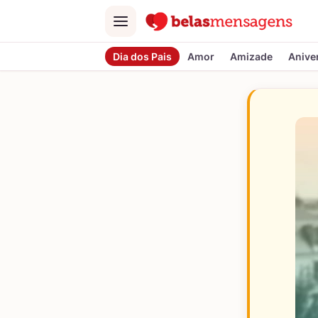
Menu
Dia dos Pais
Amor
Amizade
Anive