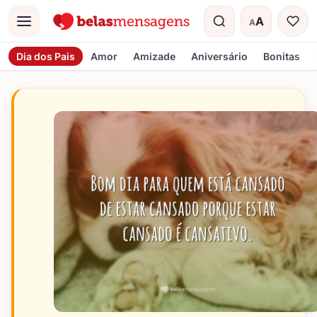
A
A
Menu
Tamanho do t
Dia dos Pais
Amor
Amizade
Aniversário
Bonitas