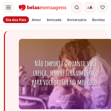
A
A
Menu
Tamanho do t
Dia dos Pais
Amor
Amizade
Aniversário
Bonitas