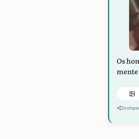
Os hom
mente 
0
compar