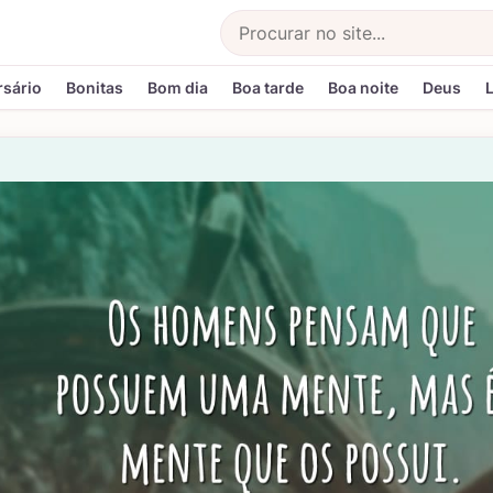
Buscar
rsário
Bonitas
Bom dia
Boa tarde
Boa noite
Deus