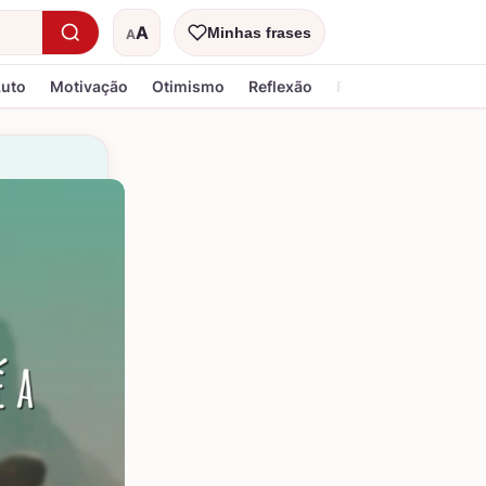
A
Minhas frases
A
Tamanho do texto
Luto
Motivação
Otimismo
Reflexão
Religiosa