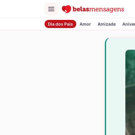
Menu
Dia dos Pais
Amor
Amizade
Anive