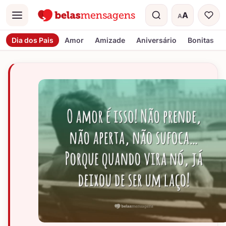
A
A
Menu
Tamanho do t
Dia dos Pais
Amor
Amizade
Aniversário
Bonitas