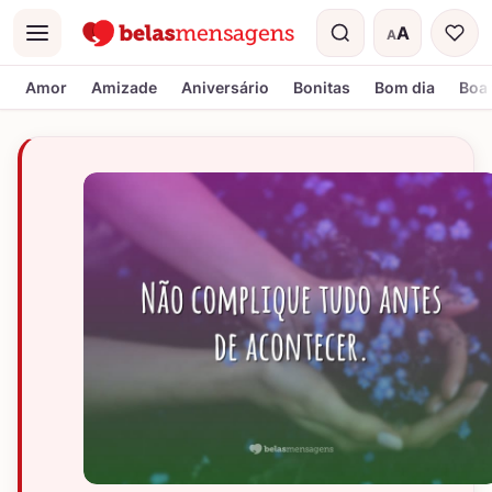
A
A
Menu
Tamanho do t
Amor
Amizade
Aniversário
Bonitas
Bom dia
Boa 