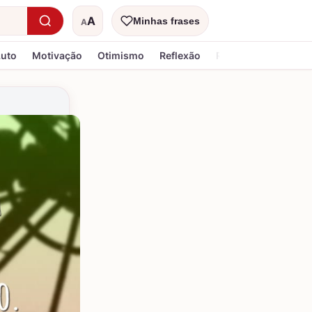
A
Minhas frases
A
Tamanho do texto
Luto
Motivação
Otimismo
Reflexão
Religiosa