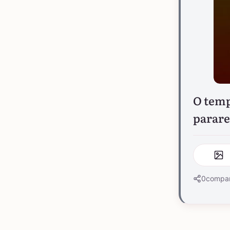
O temp
parar
0
compar