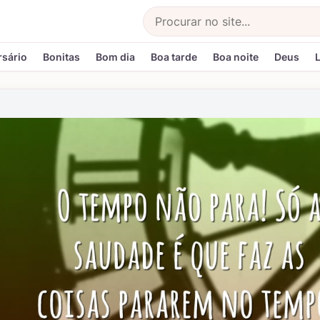
Buscar
rsário
Bonitas
Bom dia
Boa tarde
Boa noite
Deus