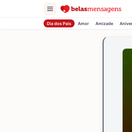
Menu
Dia dos Pais
Amor
Amizade
Anive