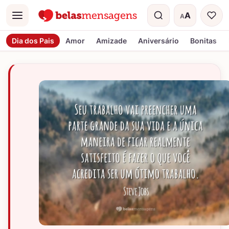
A
A
Menu
Tamanho do t
Dia dos Pais
Amor
Amizade
Aniversário
Bonitas