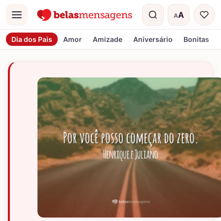
A
A
Menu
Tamanho do t
Dia dos Pais
Amor
Amizade
Aniversário
Bonitas