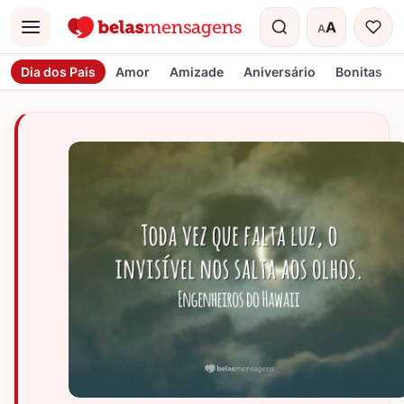
A
A
Menu
Tamanho do t
Dia dos Pais
Amor
Amizade
Aniversário
Bonitas