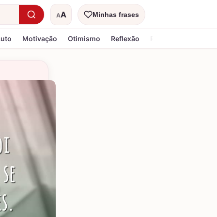
A
Minhas frases
A
Tamanho do texto
Luto
Motivação
Otimismo
Reflexão
Religiosa