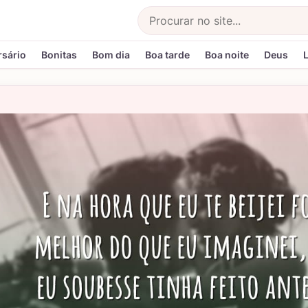
Buscar
rsário
Bonitas
Bom dia
Boa tarde
Boa noite
Deus