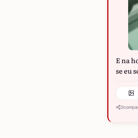
E na h
se eu s
0
compar