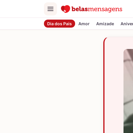
Menu
Dia dos Pais
Amor
Amizade
Anive