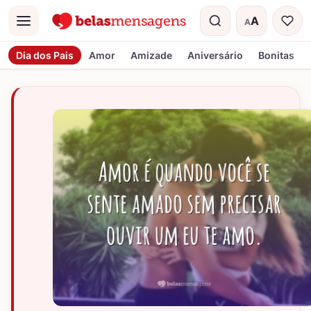
A
A
Menu
Tamanho do t
Dia dos Pais
Amor
Amizade
Aniversário
Bonitas