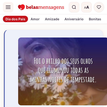
A
A
Menu
Tamanho do t
Dia dos Pais
Amor
Amizade
Aniversário
Bonitas