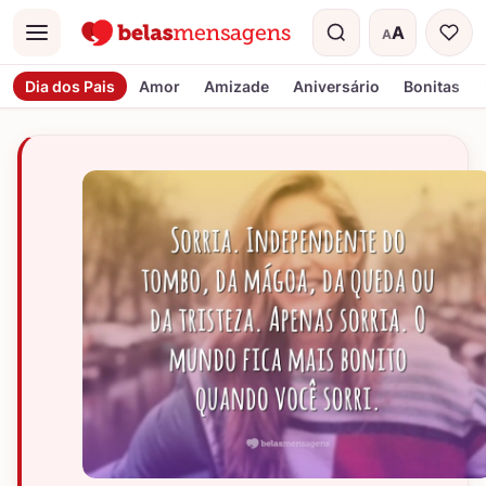
A
A
Menu
Tamanho do t
Dia dos Pais
Amor
Amizade
Aniversário
Bonitas