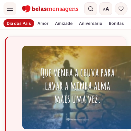
A
A
Menu
Tamanho do t
Dia dos Pais
Amor
Amizade
Aniversário
Bonitas