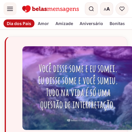
A
A
Menu
Tamanho do t
Dia dos Pais
Amor
Amizade
Aniversário
Bonitas