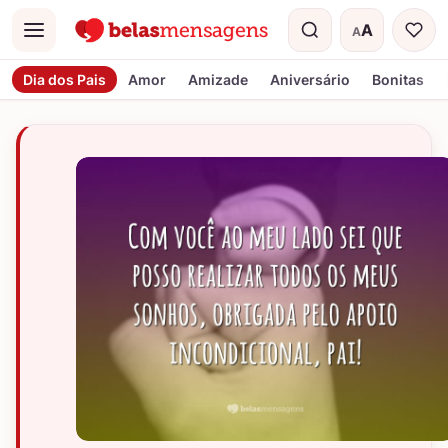
A
A
Menu
Tamanho do t
Dia dos Pais
Amor
Amizade
Aniversário
Bonitas