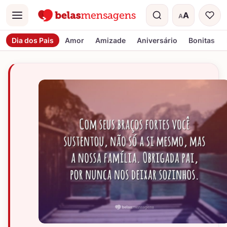
A
A
Menu
Tamanho do t
Dia dos Pais
Amor
Amizade
Aniversário
Bonitas