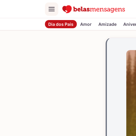
Menu
Dia dos Pais
Amor
Amizade
Anive