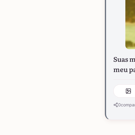
Suas m
meu pa
0
compar