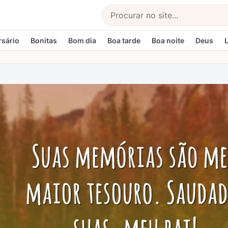
Buscar
rsário
Bonitas
Bom dia
Boa tarde
Boa noite
Deus