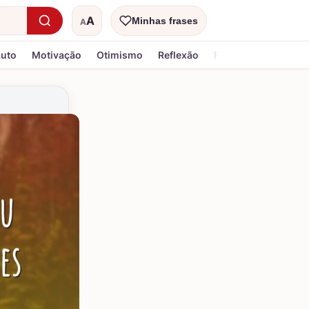
A
Minhas frases
A
Tamanho do texto
Luto
Motivação
Otimismo
Reflexão
Religiosa