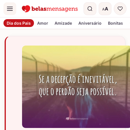
A
A
Menu
Tamanho do t
Dia dos Pais
Amor
Amizade
Aniversário
Bonitas