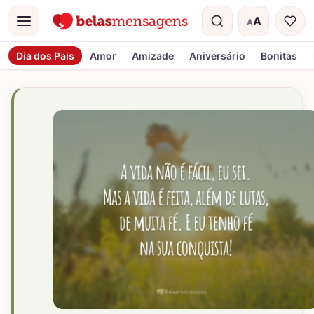
A
A
Menu
Tamanho do t
Dia dos Pais
Amor
Amizade
Aniversário
Bonitas