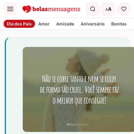
A
A
Menu
Tamanho do t
Dia dos Pais
Amor
Amizade
Aniversário
Bonitas