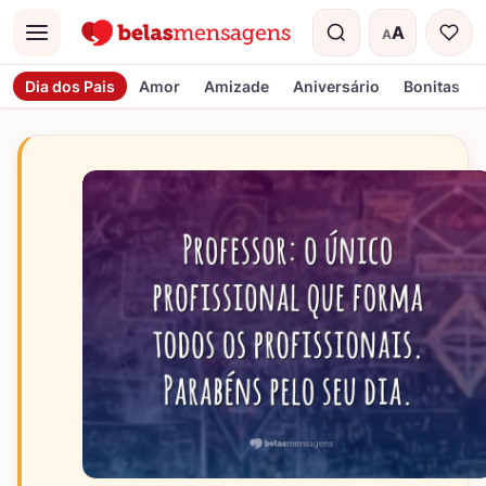
A
A
Menu
Tamanho do t
Dia dos Pais
Amor
Amizade
Aniversário
Bonitas