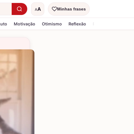
A
Minhas frases
A
Tamanho do texto
Luto
Motivação
Otimismo
Reflexão
Religiosa