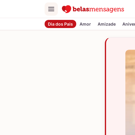
Menu
Dia dos Pais
Amor
Amizade
Anive