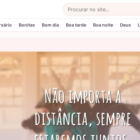
Buscar
rsário
Bonitas
Bom dia
Boa tarde
Boa noite
Deus