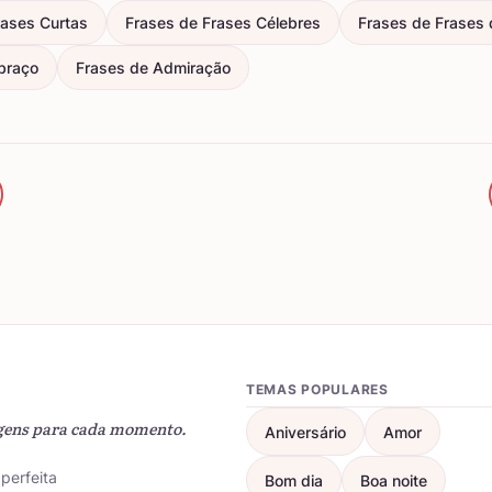
rases Curtas
Frases de Frases Célebres
Frases de Frases d
braço
Frases de Admiração
TEMAS POPULARES
gens para cada momento.
Aniversário
Amor
perfeita
Bom dia
Boa noite