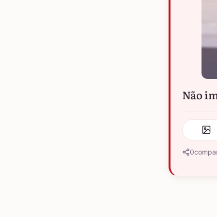
Não im
0
compar