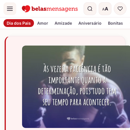
A
A
Menu
Tamanho do t
Dia dos Pais
Amor
Amizade
Aniversário
Bonitas