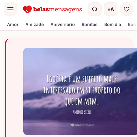
A
A
Menu
Tamanho do t
Amor
Amizade
Aniversário
Bonitas
Bom dia
Boa 