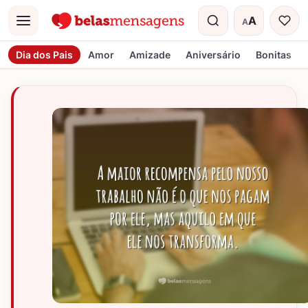
A
A
Menu
Tamanho do t
Dia dos Pais
Amor
Amizade
Aniversário
Bonitas