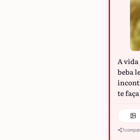
A vida
beba l
incont
te faça
1
compar