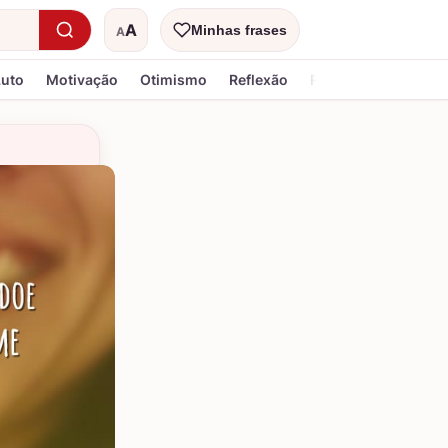
A
Minhas frases
A
Tamanho do texto
Luto
Motivação
Otimismo
Reflexão
Religiosa