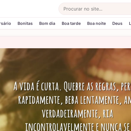
Buscar
rsário
Bonitas
Bom dia
Boa tarde
Boa noite
Deus