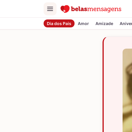
Menu
Dia dos Pais
Amor
Amizade
Anive