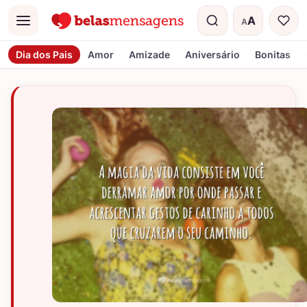
A
A
Menu
Tamanho do t
Dia dos Pais
Amor
Amizade
Aniversário
Bonitas