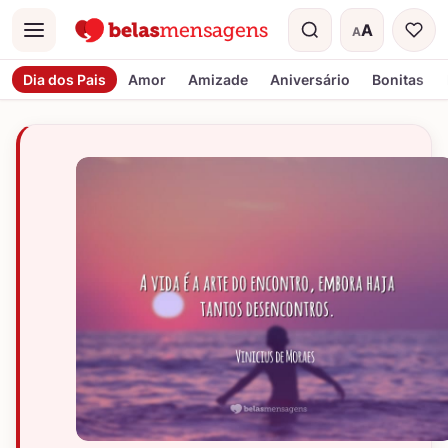
A
A
Menu
Tamanho do t
Dia dos Pais
Amor
Amizade
Aniversário
Bonitas