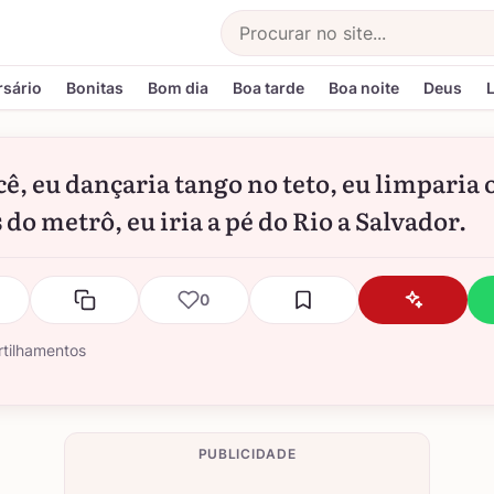
Buscar
rsário
Bonitas
Bom dia
Boa tarde
Boa noite
Deus
cê, eu dançaria tango no teto, eu limparia 
 do metrô, eu iria a pé do Rio a Salvador.
0
tilhamentos
PUBLICIDADE