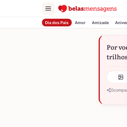
Menu
Dia dos Pais
Amor
Amizade
Anive
Por vo
trilhos
0
compar