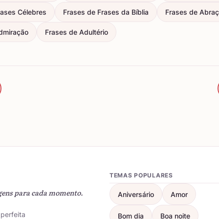
rases Célebres
Frases de Frases da Bíblia
Frases de Abra
dmiração
Frases de Adultério
TEMAS POPULARES
gens para cada momento.
Aniversário
Amor
perfeita
Bom dia
Boa noite