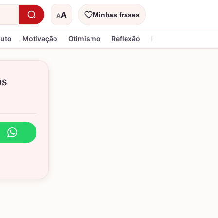
A
Minhas frases
A
Tamanho do texto
Luto
Motivação
Otimismo
Reflexão
Religiosa
os