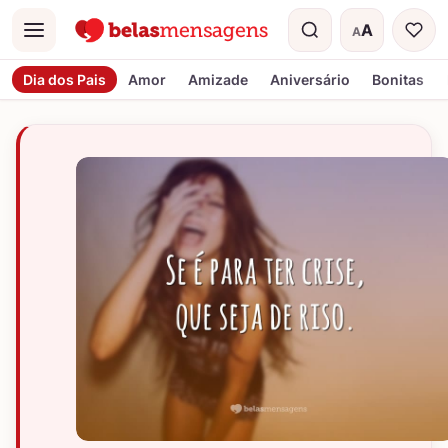
A
A
Menu
Tamanho do t
Dia dos Pais
Amor
Amizade
Aniversário
Bonitas