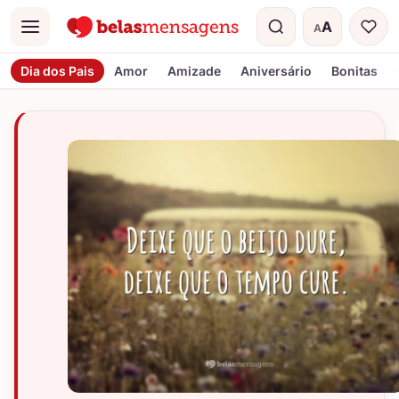
A
A
Menu
Tamanho do t
Dia dos Pais
Amor
Amizade
Aniversário
Bonitas