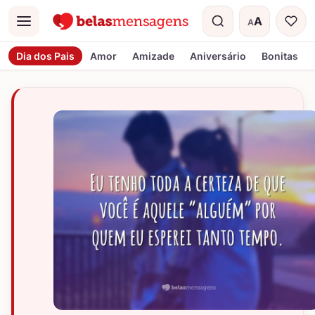
A
A
Menu
Tamanho do t
Dia dos Pais
Amor
Amizade
Aniversário
Bonitas