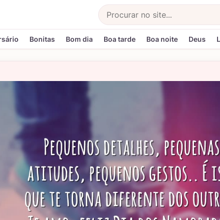
Buscar
rsário
Bonitas
Bom dia
Boa tarde
Boa noite
Deus