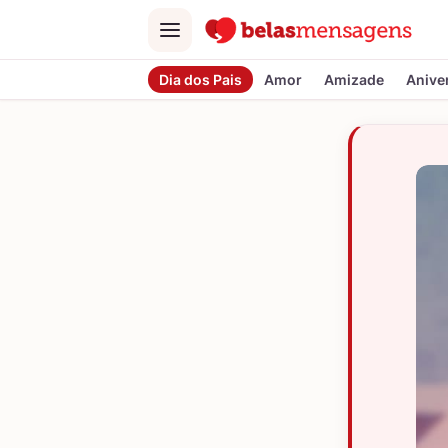
Menu
Dia dos Pais
Amor
Amizade
Anive