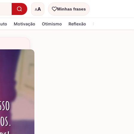
A
Minhas frases
A
Tamanho do texto
Luto
Motivação
Otimismo
Reflexão
Religiosa