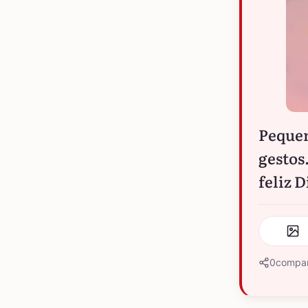
Pequen
gestos.
feliz 
0
compar