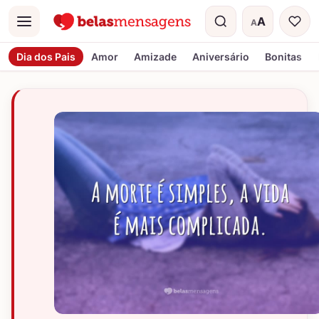
A
A
Menu
Tamanho do t
Dia dos Pais
Amor
Amizade
Aniversário
Bonitas