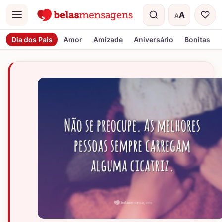
A
A
Menu
Tamanho do t
Dia dos Pais
Amor
Amizade
Aniversário
Bonitas