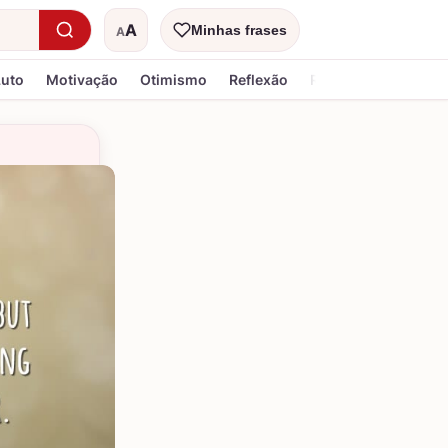
A
Minhas frases
A
Tamanho do texto
Luto
Motivação
Otimismo
Reflexão
Religiosa