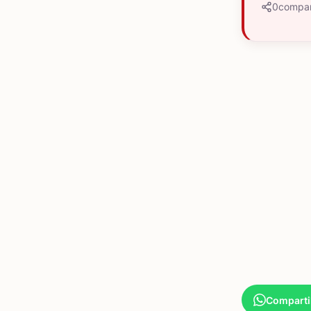
0
compar
Comparti