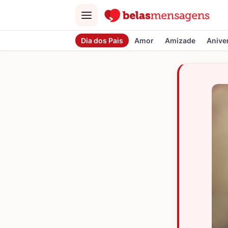
Menu
Dia dos Pais
Amor
Amizade
Anive