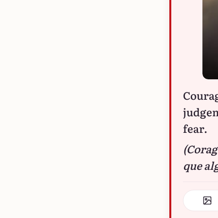
Courag
judgem
fear.
(Corag
que al