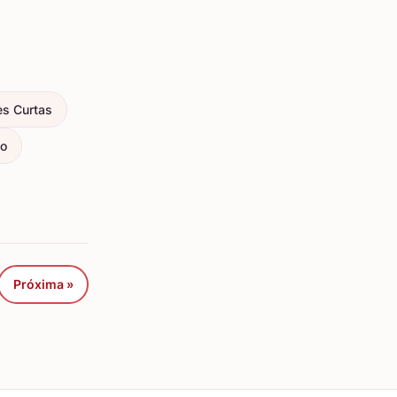
es Curtas
ço
Próxima »