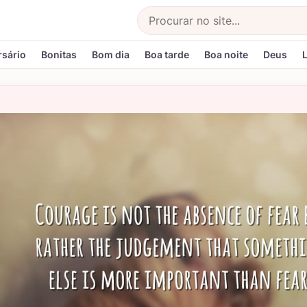
Buscar
rsário
Bonitas
Bom dia
Boa tarde
Boa noite
Deus