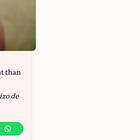
t than
ízo de