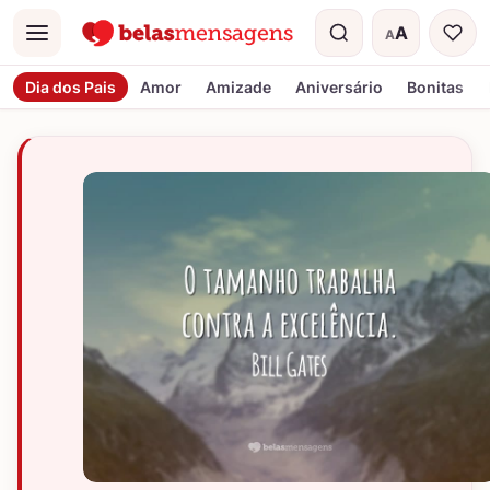
A
A
Menu
Tamanho do t
Dia dos Pais
Amor
Amizade
Aniversário
Bonitas