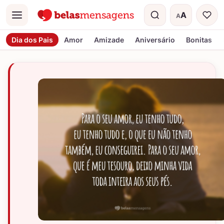
A
A
Menu
Tamanho do t
Dia dos Pais
Amor
Amizade
Aniversário
Bonitas